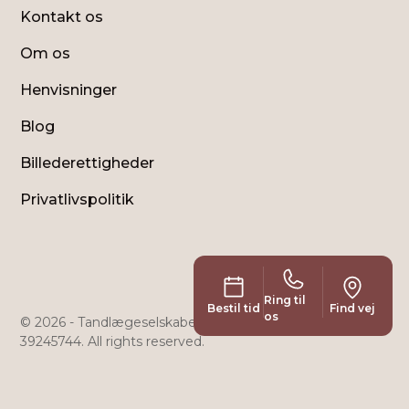
Kontakt os
Om os
Henvisninger
Blog
Billederettigheder
Privatlivspolitik
Ring til
Bestil tid
Find vej
os
© 2026 - Tandlægeselskabet Holte Klinikken ApS - CVR:
39245744. All rights reserved.