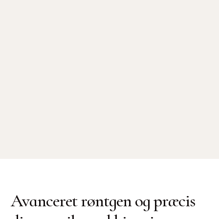
Åbningstider
Mandag - Torsdag 08:00 - 16:00
Fredag 08:00 - 15:00
Kontakt
Tlf.
88 20 88 60
eller
info@holteklinikken.dk
Adresse
Holte Stationsvej 14, 1. - 2840 Holte
Avanceret røntgen og præcis