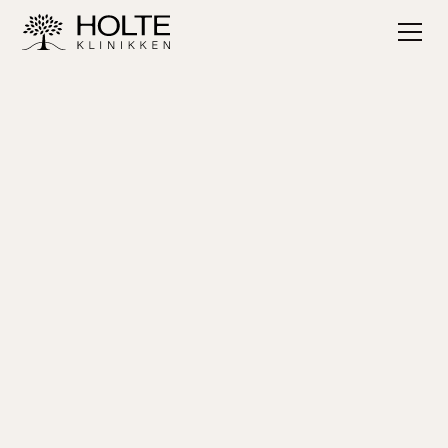
Hos vores
tandklinik i Holte
tilbyder vi moderne
og skånsom diagnostik med fokus på præcision og
tryghed. Bitewings og øvrige røntgenbilleder er
en integreret del af vores undersøgelse og sikrer,
at vi kan opdage selv små forandringer i tide.
Book tid
Se priser