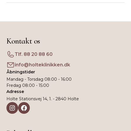
Vi tager kun røntgenbilleder, når det er fagligt
Ja, bitewings er særligt effektive til at opdage
nødvendigt.
caries mellem tænderne, hvor det ellers kan være
svært at se med det blotte øje.
Kontakt os
Tlf. 88 20 88 60
info@holteklinikken.dk
Åbningstider
Mandag - Torsdag 08:00 - 16:00
Fredag 08:00 - 15:00
Adresse
Holte Stationsvej 14, 1. - 2840 Holte