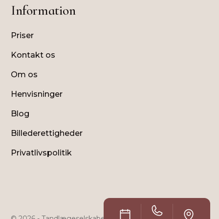
Information
Priser
Kontakt os
Om os
Henvisninger
Blog
Billederettigheder
Privatlivspolitik
© 2026 - Tandlægeselskabet Holte Klinikken ApS - CVR: