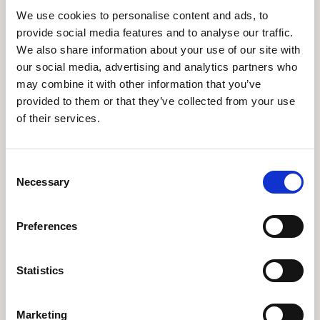
Et trygt og indbydende miljø
We use cookies to personalise content and ads, to
provide social media features and to analyse our traffic.
Vi har indrettet klinikken, så både børn og voksne
We also share information about your use of our site with
kan føle sig hjemme fra første øjeblik. Vores
our social media, advertising and analytics partners who
omgivelser er rolige, varme og moderne, og vi gør
may combine it with other information that you’ve
os umage for at skabe en oplevelse, hvor du kan
provided to them or that they’ve collected from your use
være helt tryg – også hvis du normalt er nervøs
of their services.
for tandbehandling.
I vores smukke ventelounge kan du nyde en god
Consent
kop kaffe eller et glas koldt vitaminvand, mens du
Necessary
Selection
venter
Preferences
Book tid
Statistics
Marketing