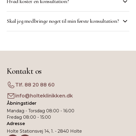
Hvad koster en konsultation?
til os på 88 20 88 60 eller skrive til
info@holteklinikken.dk for at bestille tid til en
En konsultation hos os koster 1.300 kr. inkl. scan.
konsultation.
Skal jeg medbringe noget til min første konsultation?
Du kan se alle vores priser på vores prisside.
Hvis du har været hos en anden tandlæge, er det
en god idé at medbringe eventuelle tidligere
røntgenbilleder eller journaloplysninger. Husk
også dit sygesikringsbevis.
Kontakt os
Tlf. 88 20 88 60
info@holteklinikken.dk
Åbningstider
Mandag - Torsdag 08:00 - 16:00
Fredag 08:00 - 15:00
Adresse
Holte Stationsvej 14, 1. - 2840 Holte