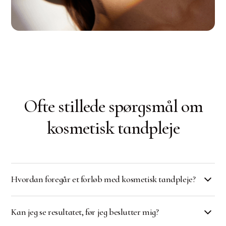
Ofte stillede spørgsmål om
kosmetisk tandpleje
Hvordan foregår et forløb med kosmetisk tandpleje?
Det starter med en konsultation, hvor vi
Kan jeg se resultatet, før jeg beslutter mig?
gennemgår dine ønsker og laver en diagnostisk
vurdering. Derefter får du en individuel