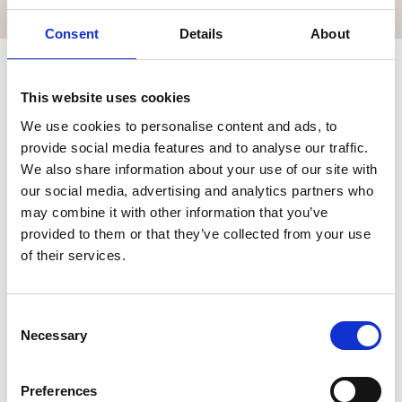
Consent
Details
About
This website uses cookies
Skånsom behandling og
We use cookies to personalise content and ads, to
løbende optimering af din
provide social media features and to analyse our traffic.
We also share information about your use of our site with
mundsundhed
our social media, advertising and analytics partners who
may combine it with other information that you’ve
Selve IFB behandlingen udføres med moderne,
provided to them or that they’ve collected from your use
skånsomme metoder, og fokus er både på
of their services.
fjernelse af skadelig biofilm og på undervisning, så
du får konkrete værktøjer til daglig forebyggelse.
Dokumentation og løbende evaluering sikrer, at
Consent
planen justeres efter effekt og ændringer i din
Necessary
Selection
tilstand. Dette gør IFB til en effektiv model for
langtidsholdbar mundsundhed.
Preferences