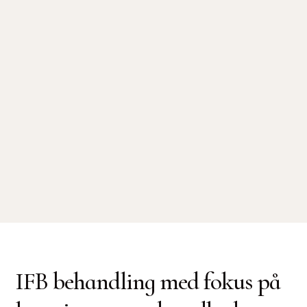
Åbningstider
Mandag - Torsdag 08:00 - 16:00
Fredag 08:00 - 15:00
Kontakt
Tlf.
88 20 88 60
eller
info@holteklinikken.dk
Adresse
Holte Stationsvej 14, 1. - 2840 Holte
IFB behandling med fokus på