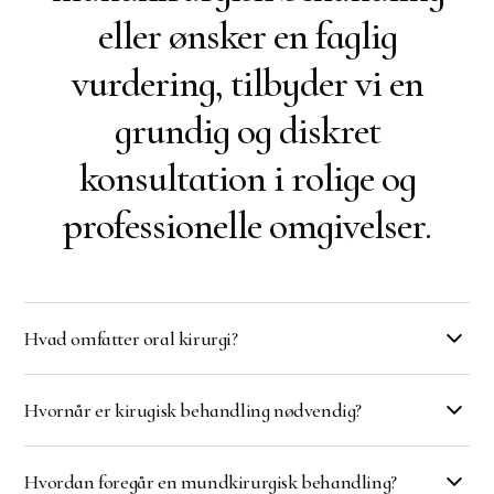
eller ønsker en faglig
vurdering, tilbyder vi en
grundig og diskret
konsultation i rolige og
professionelle omgivelser.
Hvad omfatter oral kirurgi?
Oral kirurgi dækker over kirurgiske indgreb i
Hvornår er kirugisk behandling nødvendig?
mundhulen, herunder tandudtrækning og
kirurgisk fjernelse af tænder, indsættelse af
Mundkirurgi er indiceret, når ikke-kirurgiske
implantater, behandling af infektioner samt
Hvordan foregår en mundkirurgisk behandling?
behandlinger ikke er tilstrækkelige. Det kan være
mindre kirurgiske korrektioner af blødt og hårdt