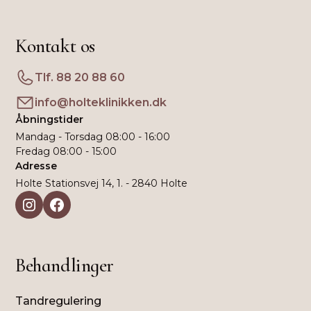
Tænder ikke kan bevares med restorativ eller
Kontakt os
endodontisk behandling
Der er dybtliggende infektioner eller
Tlf. 88 20 88 60
retinerede tænder
Der skal skabes optimale forhold for
info@holteklinikken.dk
implantater
Åbningstider
Konservative behandlinger ikke giver et stabilt
Mandag - Torsdag 08:00 - 16:00
resultat
Fredag 08:00 - 15:00
Adresse
Målet er altid at vælge den mindst invasive
Holte Stationsvej 14, 1. - 2840 Holte
løsning, der samtidig sikrer et funktionelt og
langtidsholdbart resultat. Tandkirurgi anvendes
derfor kun, når det er fagligt indiceret.
Behandlinger
Tandregulering